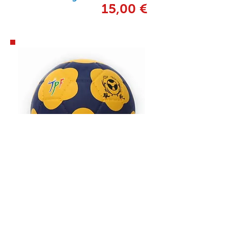
15,00 €
PALLONE YELLOW
TCHOUKBALL
Pallone da gara e da
allenamento, il più utilizzato