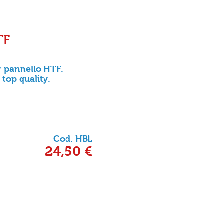
TF
er pannello HTF.
 top quality.
Cod. HBL
24,50 €