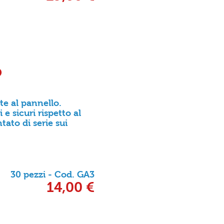
O
ete al pannello.
 e sicuri rispetto al
ato di serie sui
30 pezzi - Cod. GA3
14,00 €